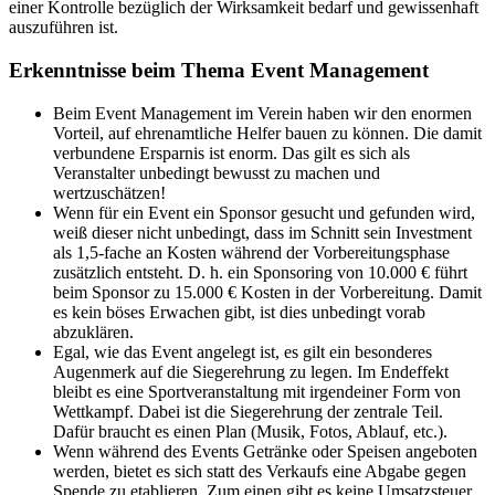
einer Kontrolle bezüglich der Wirksamkeit bedarf und gewissenhaft
auszuführen ist.
Erkenntnisse beim Thema Event Management
Beim Event Management im Verein haben wir den enormen
Vorteil, auf ehrenamtliche Helfer bauen zu können. Die damit
verbundene Ersparnis ist enorm. Das gilt es sich als
Veranstalter unbedingt bewusst zu machen und
wertzuschätzen!
Wenn für ein Event ein Sponsor gesucht und gefunden wird,
weiß dieser nicht unbedingt, dass im Schnitt sein Investment
als 1,5-fache an Kosten während der Vorbereitungsphase
zusätzlich entsteht. D. h. ein Sponsoring von 10.000 € führt
beim Sponsor zu 15.000 € Kosten in der Vorbereitung. Damit
es kein böses Erwachen gibt, ist dies unbedingt vorab
abzuklären.
Egal, wie das Event angelegt ist, es gilt ein besonderes
Augenmerk auf die Siegerehrung zu legen. Im Endeffekt
bleibt es eine Sportveranstaltung mit irgendeiner Form von
Wettkampf. Dabei ist die Siegerehrung der zentrale Teil.
Dafür braucht es einen Plan (Musik, Fotos, Ablauf, etc.).
Wenn während des Events Getränke oder Speisen angeboten
werden, bietet es sich statt des Verkaufs eine Abgabe gegen
Spende zu etablieren. Zum einen gibt es keine Umsatzsteuer,