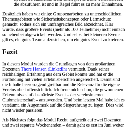
die abzuführen ist und in Regel führt es zu mehr Einnahmen.
Zusätzlich haben wir einige Gruppenarbeiten zu unterschiedlichen
Themengebieten wie Sicherheitskonzepten oder Lärmschutz
gemacht, sodass sich ein umfangreiches Bild abzeichnet. Klar
wurde, dass größere Events (mehr als 100 Teilnehmer) nicht einfach
so nebenbei abgewickelt werden. Und selbst bei kleineren Events
gilt es, ein gutes Team aufzustellen, um ein gutes Event zu kreieren.
Fazit
In diesem Modul wurden die Grundlagen von dem großartigen
Dozenten
Thore Hansen (LinkedIn)
vermittelt. Dank seiner
reichhaltigen Erfahrung aus dem Gebiet konnte und hat er die
Fortbildung mit vielen Erlebnisberichten angereichert. Damit sind
die Inhalte hervorragend greifbar und die Relevanz für die eigene
Vereinsarbeit offensichtlich. Ich freue mich schon, die gewonnenen
Erkenntnisse auf das nächste Event – der vereinsinternen
Clubmeisterschaft – anzuwenden. Und beim letzten Mal habe ich es
versäumt, ein Augenmerk auf die Siegerehrung zu legen. Dies wird
nicht wieder passieren.
Als Nächstes folgt das Modul Recht, aufgeteilt auf zwei Dozenten
und zwei separate Wochenenden – damit geht es erst im Juni weiter.