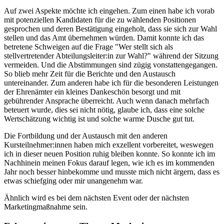
Auf zwei Aspekte möchte ich eingehen. Zum einen habe ich vorab
mit potenziellen Kandidaten für die zu wählenden Positionen
gesprochen und deren Bestätigung eingeholt, dass sie sich zur Wahl
stellen und das Amt übernehmen würden. Damit konnte ich das
betretene Schweigen auf die Frage "Wer stellt sich als
stellvertretender Abteilungsleiter:in zur Wahl?" während der Sitzung
vermeiden. Und die Abstimmungen sind zügig vonstattengegangen.
So blieb mehr Zeit für die Berichte und den Austausch
untereinander. Zum anderen habe ich für die besonderen Leistungen
der Ehrenämter ein kleines Dankeschön besorgt und mit
gebührender Ansprache überreicht. Auch wenn danach mehrfach
beteuert wurde, dies sei nicht nötig, glaube ich, dass eine solche
Wertschätzung wichtig ist und solche warme Dusche gut tut.
Die Fortbildung und der Austausch mit den anderen
Kursteilnehmer:innen haben mich exzellent vorbereitet, weswegen
ich in dieser neuen Position ruhig bleiben konnte. So konnte ich im
Nachhinein meinen Fokus darauf legen, wie ich es im kommenden
Jahr noch besser hinbekomme und musste mich nicht ärgern, dass es
etwas schiefging oder mir unangenehm war.
Ähnlich wird es bei dem nächsten Event oder der nächsten
Marketingmaßnahme sein.