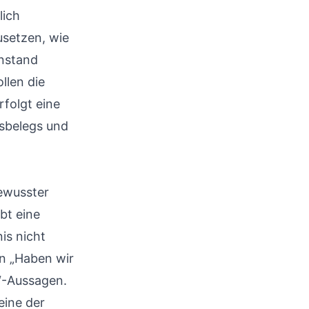
lich
usetzen, wie
enstand
llen die
folgt eine
sbelegs und
ewusster
bt eine
is nicht
en „Haben wir
“-Aussagen.
eine der