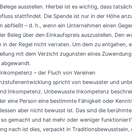
Belege ausstellen. Hierbei ist es wichtig, dass tatsäch
luss stattfindet. Die Spende ist nur in der Höhe anz
 abfließt – d. h., wenn ein Unternehmen einen Geg
der Beleg über den Einkaufspreis auszustellen. Den wo
in der Regel nicht verraten. Um dem zu entgehen, er
llung mit dem Verzicht zugunsten eines Zuwendung
st abgewandt.
nkompetenz – der Fluch von Vereinen
zstufenentwicklung
spricht von bewusster und unb
nd Inkompetenz. Unbewusste Inkompetenz beschrei
 der eine Person eine bestimmte Fähigkeit oder Kenntn
 dessen aber nicht bewusst ist. Das sind die berühmt
so gemacht und hat mehr oder weniger funktioniert
g nach ist dies, verpackt in Traditionsbewusstsein, 