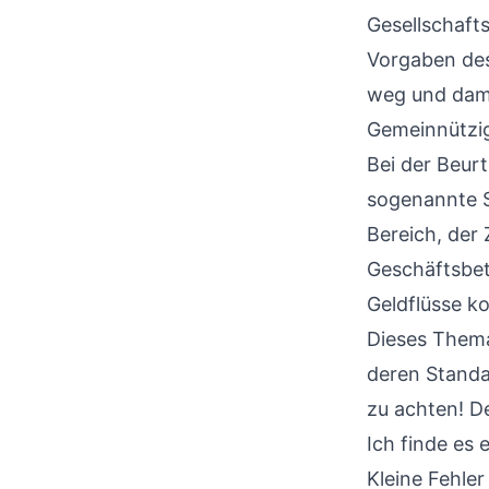
Gesellschafts
Vorgaben des 
weg und dami
Gemeinnützi
Bei der Beurt
sogenannte Sp
Bereich, der
Geschäftsbetr
Geldflüsse ko
Dieses Thema
deren Standar
zu achten! D
Ich finde es 
Kleine Fehle