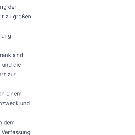
ung der
rt zu großen
ulung
rank sind
n und die
rt zur
 an einem
inzweck und
ch dem
e Verfassung