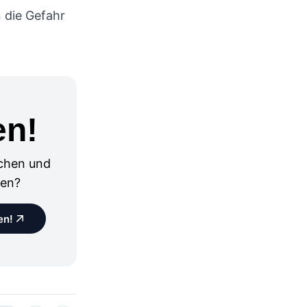
 die Gefahr
en!
chen und
sen?
en!