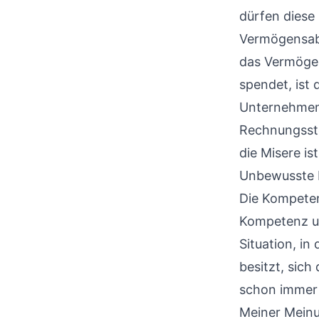
dürfen diese 
Vermögensabf
das Vermögen
spendet, ist 
Unternehmen 
Rechnungsste
die Misere i
Unbewusste I
Die
Kompeten
Kompetenz u
Situation, in
besitzt, sich
schon immer 
Meiner Meinun