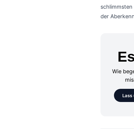
schlimmsten 
der Aberkenn
Es
Wie beg
mis
Lass 