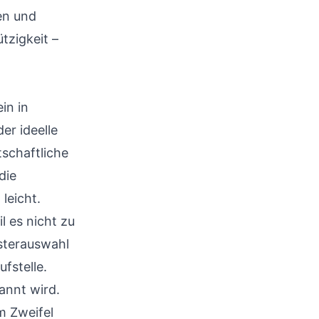
gen und
tzigkeit –
in in
er ideelle
schaftliche
die
leicht.
 es nicht zu
isterauswahl
ufstelle.
annt wird.
m Zweifel