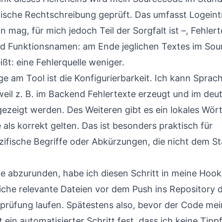
lische Rechtschreibung geprüft. Das umfasst Logein
n mag, für mich jedoch Teil der Sorgfalt ist –, Fehler
nd Funktionsnamen: am Ende jeglichen Textes im Sou
ißt: eine Fehlerquelle weniger.
e am Tool ist die Konfigurierbarkeit. Ich kann Sprac
weil z. B. im Backend Fehlertexte erzeugt und im deu
ezeigt werden. Des Weiteren gibt es ein lokales Wör
e als korrekt gelten. Das ist besonders praktisch für
fische Begriffe oder Abkürzungen, die nicht dem S
 abzurunden, habe ich diesen Schritt in meine Hooks
iche relevante Dateien vor dem Push ins Repository d
prüfung laufen. Spätestens also, bevor der Code me
lt ein automatisierter Schritt fest, dass ich keine Tipp