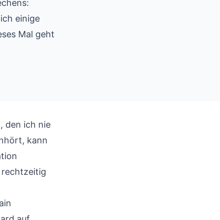
echens:
ich einige
eses Mal geht
, den ich nie
anhört, kann
ation
rechtzeitig
ain
ard auf