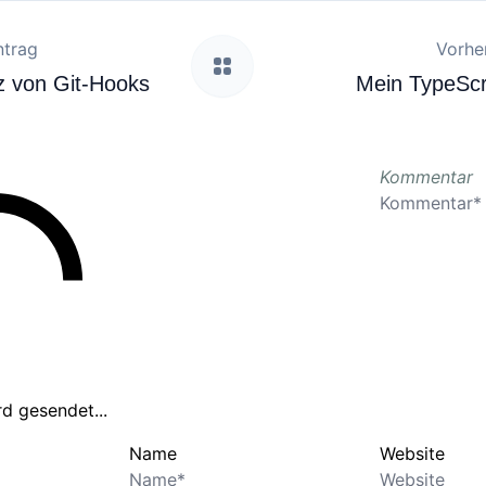
ntrag
Vorher
z von Git-Hooks
Mein TypeScr
Kommentar
d gesendet...
Name
Website