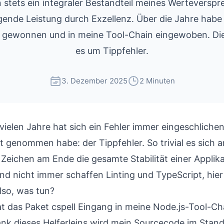
n stets ein integraler Bestandteil meines Werteverspr
ende Leistung durch Exzellenz. Über die Jahre habe 
 gewonnen und in meine Tool-Chain eingewoben. Di
es um Tippfehler.
3. Dezember 2025
2 Minuten
vielen Jahre hat sich ein Fehler immer eingeschlichen
t genommen habe: der Tippfehler. So trivial es sich 
 Zeichen am Ende die gesamte Stabilität einer Applik
d nicht immer schaffen Linting und TypeScript, hier 
lso, was tun?
t das Paket
cspell
Eingang in meine Node.js-Tool-Ch
nk dieses Helferleins wird mein Sourcecode im Stand