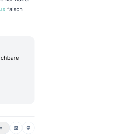
us
falsch
ichbare
en