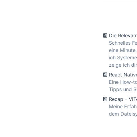
Die Relevan
Schnelles F
eine Minute
ich Systeme,
zeige ich dir
React Native
Eine How-to
Tipps und S
Recap – ViTe
Meine Erfah
dem Dateisy