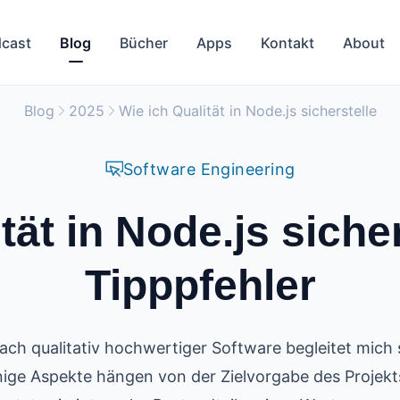
cast
Blog
Bücher
Apps
Kontakt
About
Blog
2025
Wie ich Qualität in Node.js sicherstelle
Software Engineering
tät in Node.js sicher
Tipppfehler
ach qualitativ hochwertiger Software begleitet mich
nige Aspekte hängen von der Zielvorgabe des Projekt