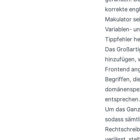
korrekte eng
Makulator sei
Variablen- u
Tippfehler he
Das Großartig
hinzufügen, 
Frontend ang
Begriffen, di
domänenspezi
entsprechen.
Um das Ganze
sodass sämtl
Rechtschreib
verlässt, stel