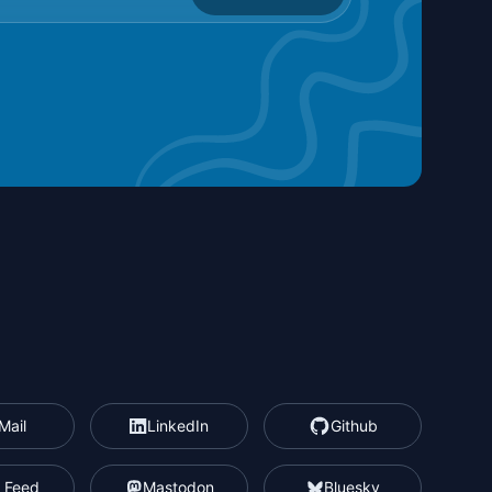
Mail
LinkedIn
Github
 Feed
Mastodon
Bluesky