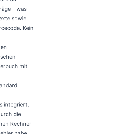
träge – was
texte sowie
rcecode. Kein
hen
tschen
terbuch mit
tandard
 integriert,
urch die
inen Rechner
fehler habe.