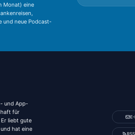
m Monat) eine
ankenreisen,
e und neue Podcast-
b- und App-
haft für
E-
Er liebt gute
 und hat eine
RSS