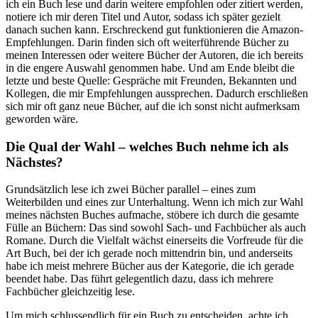
ich ein Buch lese und darin weitere empfohlen oder zitiert werden,
notiere ich mir deren Titel und Autor, sodass ich später gezielt
danach suchen kann. Erschreckend gut funktionieren die Amazon-
Empfehlungen. Darin finden sich oft weiterführende Bücher zu
meinen Interessen oder weitere Bücher der Autoren, die ich bereits
in die engere Auswahl genommen habe. Und am Ende bleibt die
letzte und beste Quelle: Gespräche mit Freunden, Bekannten und
Kollegen, die mir Empfehlungen aussprechen. Dadurch erschließen
sich mir oft ganz neue Bücher, auf die ich sonst nicht aufmerksam
geworden wäre.
Die Qual der Wahl – welches Buch nehme ich als
Nächstes?
Grundsätzlich lese ich zwei Bücher parallel – eines zum
Weiterbilden und eines zur Unterhaltung. Wenn ich mich zur Wahl
meines nächsten Buches aufmache, stöbere ich durch die gesamte
Fülle an Büchern: Das sind sowohl Sach- und Fachbücher als auch
Romane. Durch die Vielfalt wächst einerseits die Vorfreude für die
Art Buch, bei der ich gerade noch mittendrin bin, und anderseits
habe ich meist mehrere Bücher aus der Kategorie, die ich gerade
beendet habe. Das führt gelegentlich dazu, dass ich mehrere
Fachbücher gleichzeitig lese.
Um mich schlussendlich für ein Buch zu entscheiden, achte ich