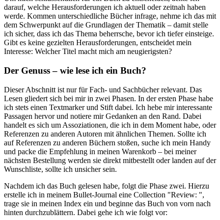
darauf, welche Herausforderungen ich aktuell oder zeitnah haben
werde. Kommen unterschiedliche Bücher infrage, nehme ich das mit
dem Schwerpunkt auf die Grundlagen der Thematik – damit stelle
ich sicher, dass ich das Thema beherrsche, bevor ich tiefer einsteige.
Gibt es keine gezielten Herausforderungen, entscheidet mein
Interesse: Welcher Titel macht mich am neugierigsten?
Der Genuss – wie lese ich ein Buch?
Dieser Abschnitt ist nur für Fach- und Sachbücher relevant. Das
Lesen gliedert sich bei mir in zwei Phasen. In der ersten Phase habe
ich stets einen Textmarker und Stift dabei. Ich hebe mir interessante
Passagen hervor und notiere mir Gedanken an den Rand. Dabei
handelt es sich um Assoziationen, die ich in dem Moment habe, oder
Referenzen zu anderen Autoren mit ähnlichen Themen. Sollte ich
auf Referenzen zu anderen Büchern stoßen, suche ich mein Handy
und packe die Empfehlung in meinen Warenkorb – bei meiner
nächsten Bestellung werden sie direkt mitbestellt oder landen auf der
Wunschliste, sollte ich unsicher sein.
Nachdem ich das Buch gelesen habe, folgt die Phase zwei. Hierzu
erstelle ich in meinem Bullet-Journal eine Collection "Review:
",
trage sie in meinen Index ein und beginne das Buch von vorn nach
hinten durchzublättern. Dabei gehe ich wie folgt vor: