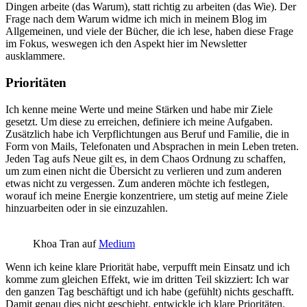
Dingen arbeite (das Warum), statt richtig zu arbeiten (das Wie). Der
Frage nach dem Warum widme ich mich in meinem Blog im
Allgemeinen, und viele der Bücher, die ich lese, haben diese Frage
im Fokus, weswegen ich den Aspekt hier im Newsletter
ausklammere.
Prioritäten
Ich kenne meine Werte und meine Stärken und habe mir Ziele
gesetzt. Um diese zu erreichen, definiere ich meine Aufgaben.
Zusätzlich habe ich Verpflichtungen aus Beruf und Familie, die in
Form von Mails, Telefonaten und Absprachen in mein Leben treten.
Jeden Tag aufs Neue gilt es, in dem Chaos Ordnung zu schaffen,
um zum einen nicht die Übersicht zu verlieren und zum anderen
etwas nicht zu vergessen. Zum anderen möchte ich festlegen,
worauf ich meine Energie konzentriere, um stetig auf meine Ziele
hinzuarbeiten oder in sie einzuzahlen.
Khoa Tran auf
Medium
Wenn ich keine klare Priorität habe, verpufft mein Einsatz und ich
komme zum gleichen Effekt, wie im dritten Teil skizziert: Ich war
den ganzen Tag beschäftigt und ich habe (gefühlt) nichts geschafft.
Damit genau dies nicht geschieht, entwickle ich klare Prioritäten.