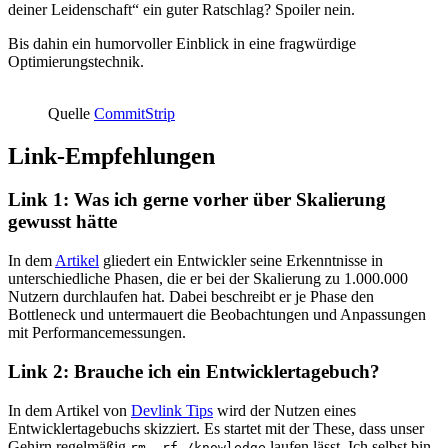
deiner Leidenschaft“ ein guter Ratschlag? Spoiler nein.
Bis dahin ein humorvoller Einblick in eine fragwürdige
Optimierungstechnik.
Quelle
CommitStrip
Link-Empfehlungen
Link 1: Was ich gerne vorher über Skalierung
gewusst hätte
In dem
Artikel
gliedert ein Entwickler seine Erkenntnisse in
unterschiedliche Phasen, die er bei der Skalierung zu 1.000.000
Nutzern durchlaufen hat. Dabei beschreibt er je Phase den
Bottleneck und untermauert die Beobachtungen und Anpassungen
mit Performancemessungen.
Link 2: Brauche ich ein Entwicklertagebuch?
In dem Artikel von
Devlink Tips
wird der Nutzen eines
Entwicklertagebuchs skizziert. Es startet mit der These, dass unser
Gehirn regelmäßig
laufen lässt. Ich selbst bin
rm -rf /knowledge