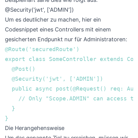
@Security('jwt', ['ADMIN'])
Um es deutlicher zu machen, hier ein
Codesnippet eines Controllers mit einem
gesicherten Endpunkt nur für Administratoren:
@Route('securedRoute')

export class SomeController extends Cont
  @Post()

  @Security('jwt', ['ADMIN'])  

  public async post(@Request() req: Aut
    // Only "Scope.ADMIN" can access thi
  }

}
Die Herangehensweise
Um das genannte Ziel zu erreichen, müssen wir