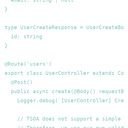
}

type UserCreateResponse = UserCreateBody
  id: string

}

@Route('users')

export class UserController extends Cont
  @Post()  

  public async create(@Body() requestBo
    Logger.debug(`[UserController] Crea
    // TSOA does not support a simple w
    // Therefore, we use our own validat