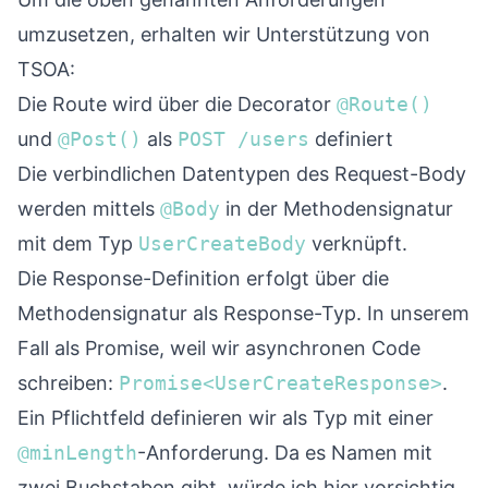
umzusetzen, erhalten wir Unterstützung von
TSOA:
Die Route wird über die Decorator
@Route()
und
@Post()
als
POST /users
definiert
Die verbindlichen Datentypen des Request-Body
werden mittels
@Body
in der Methodensignatur
mit dem Typ
UserCreateBody
verknüpft.
Die Response-Definition erfolgt über die
Methodensignatur als Response-Typ. In unserem
Fall als Promise, weil wir asynchronen Code
schreiben:
Promise<UserCreateResponse>
.
Ein Pflichtfeld definieren wir als Typ mit einer
@minLength
-Anforderung. Da es Namen mit
zwei Buchstaben gibt, würde ich hier vorsichtig