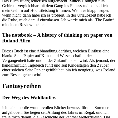
Das Buch ist arg reißerisch aufgemacht. Mittels Übungen fürs
Gehirn – vergleichbar mit dem Gang ins Fitnessstudio – soll ich
mein Gehirn auf Höchstleistung trimmen. Wenn es klappt: super,
wenn nicht, dann habe ich es probiert. In der Urlaubszeit habe ich
die Ruhe, mich darauf einzulassen. Ich werde mich als „The Brain“
mit einem Review melden.
The notebook – A history of thinking on paper von
Roland Allen
Dieses Buch ist eine Abhandlung darüber, welchen Einfluss eine
blanke Seite Papier auf Kunst und Wissenschaft in der
Vergangenheit hatte und in der Zukunft haben wird. Als jemand, der
handschriftlich Tagebuch führt und seit Kindestagen den Zauber
einer solchen Seite Papier gefühlt hat, bin ich neugierig, was Roland
zum Besten geben wird.
Fantasyreihen
Der Weg des Waldläufers
Ich habe mir die wundervollen Bücher bewusst für den Sommer
aufgehoben. Sie liegen seit Anfang des Jahres im Regal, und ich
freue mich darauf, die Geschichte der Panther weiterzulesen. Das