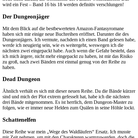
wird ein Fest – Band 16 bis 18 werden definitiv verschlungen!
Der Dungeonjäger
Mit dem Blick auf die bestbewerteten Amazon-Fantasyromane
haben sich mir einige neue Buchreihen eröffnet. Darunter die des
Dungeonjägers. Ich vermute, nachdem ich einen Band gelesen habe,
werde ich neugierig sein, wie es weitergeht, weswegen ich die
nächsten zwei eingepackt habe. Auch wenn die Gefahr besteht, dass
ich mich ärgere, nicht mehr eingepackt zu haben, ist mir das Risiko
zu groß, nach zwei Bänden erst einmal genug von der Reihe zu
haben.
Dead Dungeon
Ähnlich verhält es sich mit dieser neuen Reihe. Da die Bände kürzer
sind und mich der Plot extrem gefesselt hat, habe ich die nächsten
drei Bände mitgenommen. Es ist herrlich, dem Dungeon-Master zu
folgen, wie er immer neue Helden zum Quälen in seine Höhle lockt.
Schattenelfen
Diese Reihe war mein „Wege des Waldläufers“ Ersatz. Ich musste
mir Zeit nehmen, um mit den Charakteren warmzuwerden, doch die