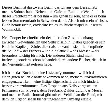
Dieses Buch ist das zweite Buch, das ich aus dem Leseschatz
meines Sohnes habe. Neben dem Café am Rand der Welt fand ich
dieses Prachtexemplar bei ihm – um genau zu sein, hatte er es beim
letzten Sommerurlaub in Schweden dabei. Als ich mir mein nächstes
Buch heraussuchte, entdeckte ich es im Bücherstapel in unserem
Wohnmobil.
Neil Cooper beschreibt sehr detailliert den Zusammenhang
zwischen Gewohnheiten und Selbstdisziplin. Dabei gliedert er sein
Buch in Kapitel je Säule, die er als relevant ansieht. Ich empfinde
die Säule 5 – der Prozess – und die Säule 7 – das Messen – als
besonders wichtig für mich. Die anderen Säulen sind nicht
irrelevant, sondern schon behandelt durch andere Bücher, die ich in
der Vergangenheit gelesen habe.
Ich habe das Buch in meine Liste aufgenommen, weil ich damit
einen guten neuen Ansatz bekommen habe, meinem Prokrastinieren
entgegenzuwirken – eine lästige Eigenschaft, die mich hindert,
besser voranzukommen. Das Gespann aus Neils vorgestellten
Prinzipien zum Prozess, dem Feedback-Zyklus durch das Messen
und meinem Bullet-Journal gibt mir ein Vehikel an die Hand, mit
dem ich Ergebnisse in bisher ungeahntem Umfang erziele.