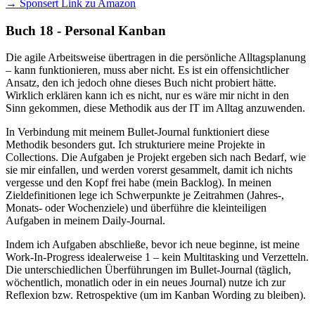
→ Sponsert Link zu Amazon
Buch 18 - Personal Kanban
Die agile Arbeitsweise übertragen in die persönliche Alltagsplanung
– kann funktionieren, muss aber nicht. Es ist ein offensichtlicher
Ansatz, den ich jedoch ohne dieses Buch nicht probiert hätte.
Wirklich erklären kann ich es nicht, nur es wäre mir nicht in den
Sinn gekommen, diese Methodik aus der IT im Alltag anzuwenden.
In Verbindung mit meinem Bullet-Journal funktioniert diese
Methodik besonders gut. Ich strukturiere meine Projekte in
Collections. Die Aufgaben je Projekt ergeben sich nach Bedarf, wie
sie mir einfallen, und werden vorerst gesammelt, damit ich nichts
vergesse und den Kopf frei habe (mein Backlog). In meinen
Zieldefinitionen lege ich Schwerpunkte je Zeitrahmen (Jahres-,
Monats- oder Wochenziele) und überführe die kleinteiligen
Aufgaben in meinem Daily-Journal.
Indem ich Aufgaben abschließe, bevor ich neue beginne, ist meine
Work-In-Progress idealerweise 1 – kein Multitasking und Verzetteln.
Die unterschiedlichen Überführungen im Bullet-Journal (täglich,
wöchentlich, monatlich oder in ein neues Journal) nutze ich zur
Reflexion bzw. Retrospektive (um im Kanban Wording zu bleiben).