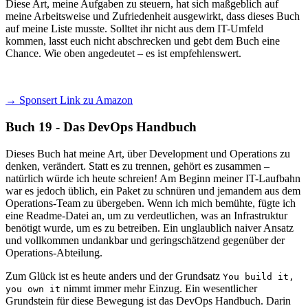
Diese Art, meine Aufgaben zu steuern, hat sich maßgeblich auf
meine Arbeitsweise und Zufriedenheit ausgewirkt, dass dieses Buch
auf meine Liste musste. Solltet ihr nicht aus dem IT-Umfeld
kommen, lasst euch nicht abschrecken und gebt dem Buch eine
Chance. Wie oben angedeutet – es ist empfehlenswert.
→ Sponsert Link zu Amazon
Buch 19 - Das DevOps Handbuch
Dieses Buch hat meine Art, über Development und Operations zu
denken, verändert. Statt es zu trennen, gehört es zusammen –
natürlich würde ich heute schreien! Am Beginn meiner IT-Laufbahn
war es jedoch üblich, ein Paket zu schnüren und jemandem aus dem
Operations-Team zu übergeben. Wenn ich mich bemühte, fügte ich
eine Readme-Datei an, um zu verdeutlichen, was an Infrastruktur
benötigt wurde, um es zu betreiben. Ein unglaublich naiver Ansatz
und vollkommen undankbar und geringschätzend gegenüber der
Operations-Abteilung.
Zum Glück ist es heute anders und der Grundsatz
You build it,
nimmt immer mehr Einzug. Ein wesentlicher
you own it
Grundstein für diese Bewegung ist das DevOps Handbuch. Darin