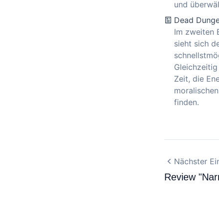
und überwält
Dead Dungeo
Im zweiten 
sieht sich 
schnellstmö
Gleichzeitig
Zeit, die E
moralischen 
finden.
Nächster Ei
Review "Narr