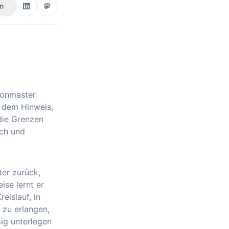
en
eonmaster
t dem Hinweis,
 die Grenzen
ich und
er zurück,
ise lernt er
eislauf, in
 zu erlangen,
ig unterlegen