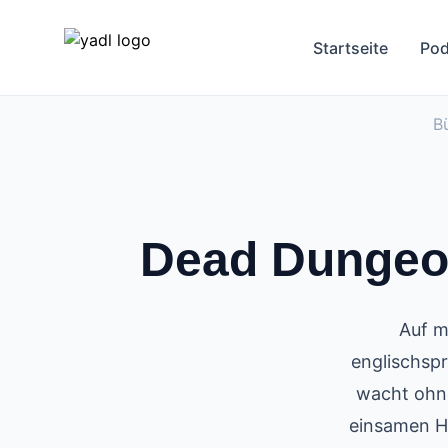
Startseite
Pod
B
Dead Dungeon
Auf m
englischspr
wacht ohne
einsamen Hö