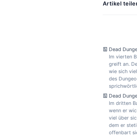
Artikel teile
Dead Dunge
Im vierten 
greift an. 
wie sich vie
des Dungeons
sprichwörtli
Dead Dunge
Im dritten 
wenn er wich
viel über si
dem er stet
offenbart s