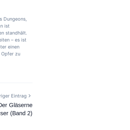
es Dungeons,
n ist
n standhält.
ten – es ist
ter einen
n Opfer zu
iger Eintrag
 Der Gläserne
iser (Band 2)