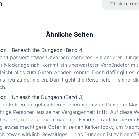
n
Link kopier
Ähnliche Seiten
on - Beneath the Dungeon (Band 4)
Band passiert etwas Unvorhergesehenes. Ein anderer Dung
Der Niederlage nah, kommt ein unerwarteter Verbündeter mi
lleicht alles zum Guten wenden könnte. Doch dafür gilt es,
 neu zu definieren. Damit geht die Reise tiefer – sinnbildl
ch.
on - Unleash the Dungeon (Band 3)
Band kehren die gelöschten Erinnerungen zum Dungeon Mast
tige Personen aus seiner Vergangenheit trifft. Auf diese We
ch selbst, ruft aber auch mächtige Feinde herauf. In diesem Kr
ig etwas mächtigere Opfer in seinen Kerker lockt, um Macht
ich etwas wirklich Gewaltiges … das Dungeon ist zahlenmäß