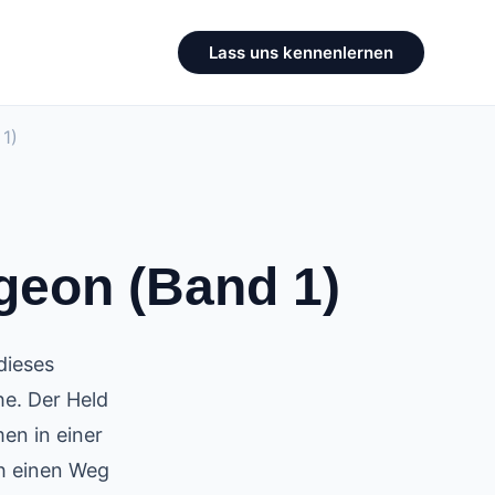
Lass uns kennenlernen
1)
geon (Band 1)
dieses
he. Der Held
en in einer
ch einen Weg