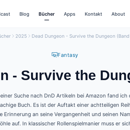
cast
Blog
Bücher
Apps
Kontakt
About
ücher
2025
Dead Dungeon - Survive the Dungeon (Band 
Fantasy
 - Survive the Dun
einer Suche nach DnD Artikeln bei Amazon fand ich 
achige Buch. Es ist der Auftakt einer achtteiligen Rei
 Erinnerung an seine Vergangenheit und seinen Nam
hle auf. In klassischer Rollenspielmanier muss er si