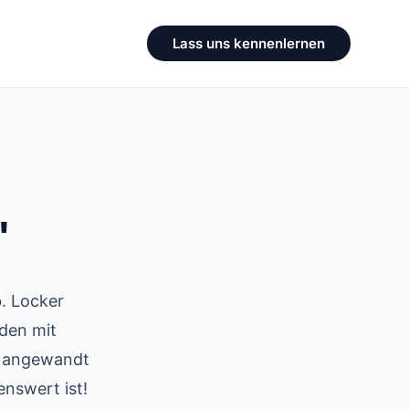
Lass uns kennenlernen
"
b. Locker
aden mit
s angewandt
enswert ist!