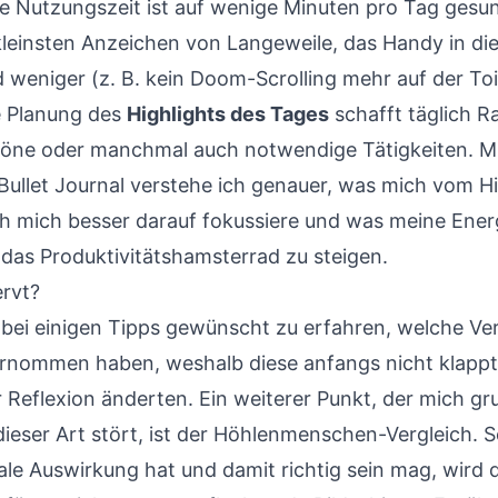
ie Nutzungszeit ist auf wenige Minuten pro Tag gesu
kleinsten Anzeichen von Langeweile, das Handy in di
weniger (z. B. kein Doom-Scrolling mehr auf der Toil
e Planung des
Highlights des Tages
schafft täglich R
höne oder manchmal auch notwendige Tätigkeiten. Mit
Bullet Journal verstehe ich genauer, was mich vom Hi
ich mich besser darauf fokussiere und was meine Ene
 das Produktivitätshamsterrad zu steigen.
rvt?
r bei einigen Tipps gewünscht zu erfahren, welche Ve
rnommen haben, weshalb diese anfangs nicht klapp
r Reflexion änderten. Ein weiterer Punkt, der mich gr
ieser Art stört, ist der Höhlenmenschen-Vergleich. S
ale Auswirkung hat und damit richtig sein mag, wird 