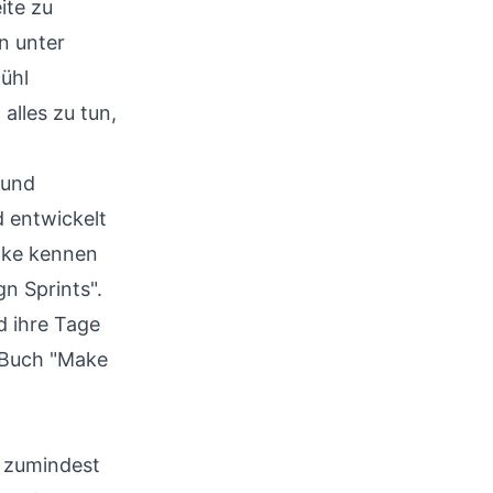
ite zu
n unter
ühl
alles zu tun,
 und
d entwickelt
Jake kennen
n Sprints".
d ihre Tage
 Buch "Make
– zumindest