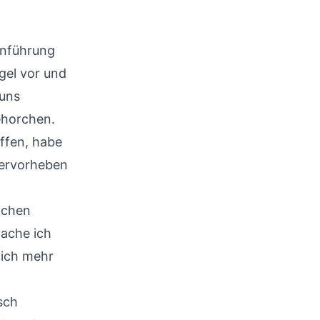
inführung
gel vor und
 uns
ehorchen.
ffen, habe
hervorheben
ichen
ache ich
lich mehr
sch