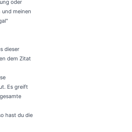
rung oder
n und meinen
gal"
s dieser
ben dem Zitat
ese
t. Es greift
s gesamte
so hast du die