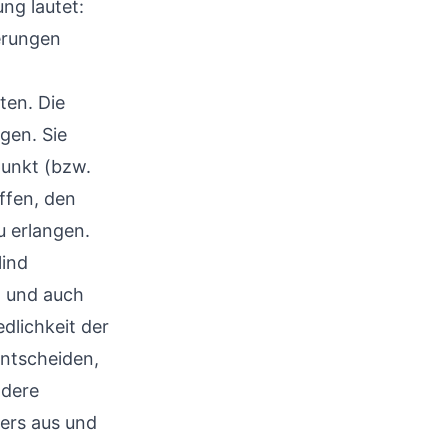
ng lautet:
erungen
ten. Die
gen. Sie
punkt (bzw.
affen, den
 erlangen.
lind
n und auch
dlichkeit der
entscheiden,
ndere
ders aus und