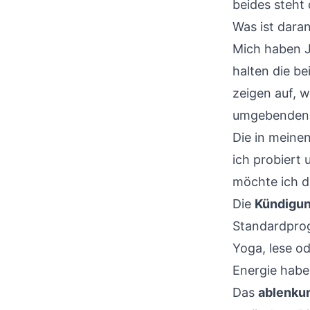
beides steht
Was ist daran
Mich haben J
halten die b
zeigen auf, 
umgebenden 
Die in meine
ich probier
möchte ich d
Die
Kündigu
Standardprog
Yoga, lese o
Energie habe
Das
ablenku