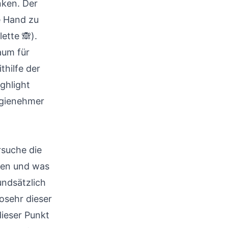
nken. Der
e Hand zu
ette 🙈).
aum für
hilfe der
ghlight
rgienehmer
rsuche die
ten und was
undsätzlich
osehr dieser
dieser Punkt