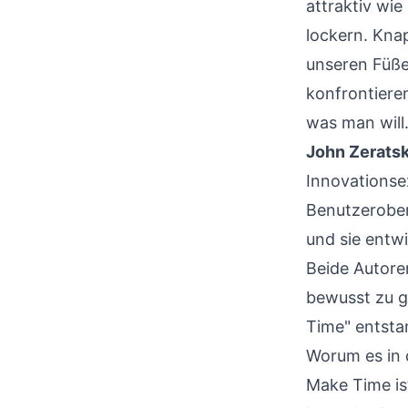
attraktiv wi
lockern. Knap
unseren Füße
konfrontiere
was man will
John Zerats
Innovationsex
Benutzerober
und sie entwi
Beide Autore
bewusst zu g
Time" entsta
Worum es in
Make Time ist