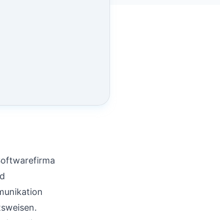
Softwarefirma
ed
munikation
tsweisen.