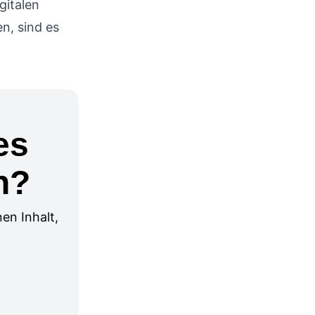
gitalen
n, sind es
es
n?
en Inhalt,