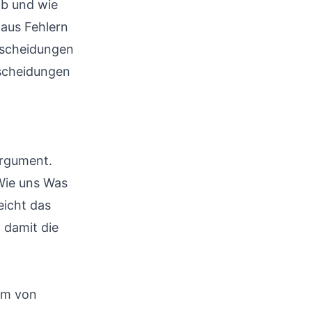
ob und wie
 aus Fehlern
ntscheidungen
tscheidungen
argument.
 Wie uns Was
eicht das
 damit die
ium von