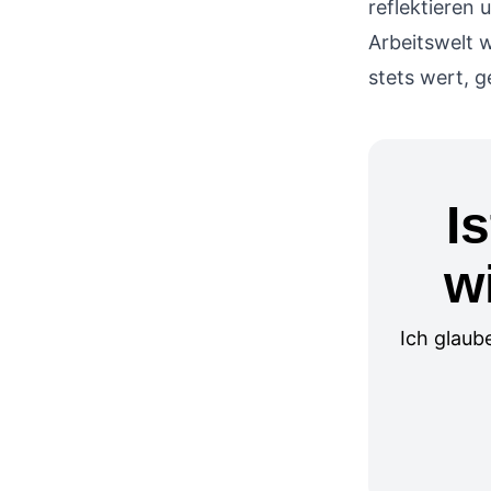
reflektieren
Arbeitswelt w
stets wert, 
I
w
Ich glaub