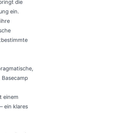
ringt die
ung ein.
ihre
ische
stbestimmte
pragmatische,
it Basecamp
it einem
– ein klares