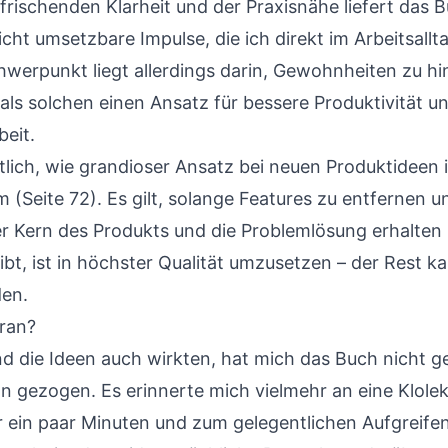
rischenden Klarheit und der Praxisnähe liefert das B
icht umsetzbare Impulse, die ich direkt im Arbeitsall
hwerpunkt liegt allerdings darin, Gewohnheiten zu hi
als solchen einen Ansatz für bessere Produktivität u
eit.
tlich, wie grandioser Ansatz bei neuen Produktideen i
 (Seite 72). Es gilt, solange Features zu entfernen u
er Kern des Produkts und die Problemlösung erhalten 
ibt, ist in höchster Qualität umzusetzen – der Rest k
en.
ran?
nd die Ideen auch wirkten, hat mich das Buch nicht g
n gezogen. Es erinnerte mich vielmehr an eine Klolek
 ein paar Minuten und zum gelegentlichen Aufgreifen