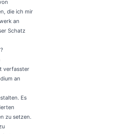
 von
, die ich mir
ewerk an
ser Schatz
n?
n
t verfasster
ndium an
stalten. Es
ierten
en zu setzen.
zu