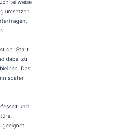
uch teilweise
tag umsetzen
nterfragen,
nd
st der Start
nd dabei zu
bleiben. Das,
ann später
efesselt und
türe.
 geeignet.