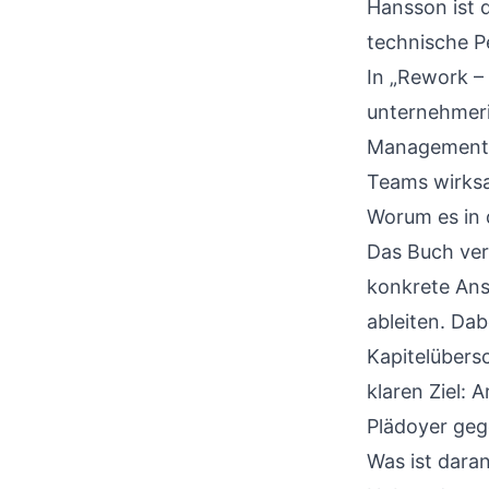
Hansson ist 
technische P
In „Rework – 
unternehmeri
Managementdo
Teams wirks
Worum es in
Das Buch ver
konkrete Ans
ableiten. Dab
Kapitelübersc
klaren Ziel: 
Plädoyer gege
Was ist daran