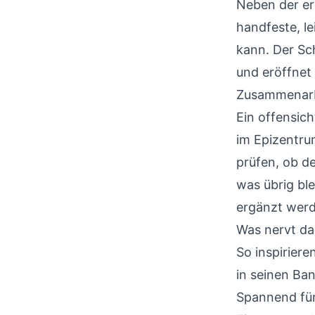
Neben der erf
handfeste, le
kann. Der Sc
und eröffnet 
Zusammenarb
Ein offensich
im Epizentrum
prüfen, ob d
was übrig ble
ergänzt werd
Was nervt da
So inspiriere
in seinen Ban
Spannend für