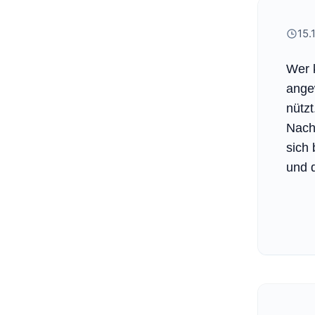
15.
Wer k
angew
nützt
Nach
sich 
und d