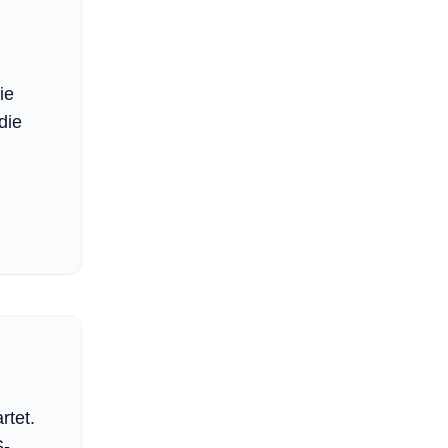
ie
die
rtet.
S-