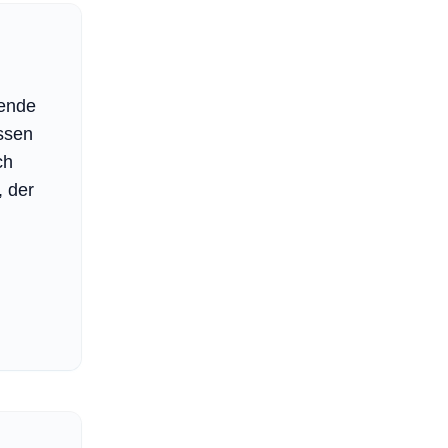
hende
ssen
ch
 der