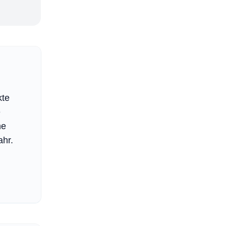
kte
e
ne
hr.