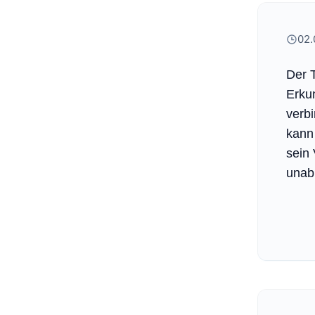
02.
Der 
Erku
verb
kann
sein
unab