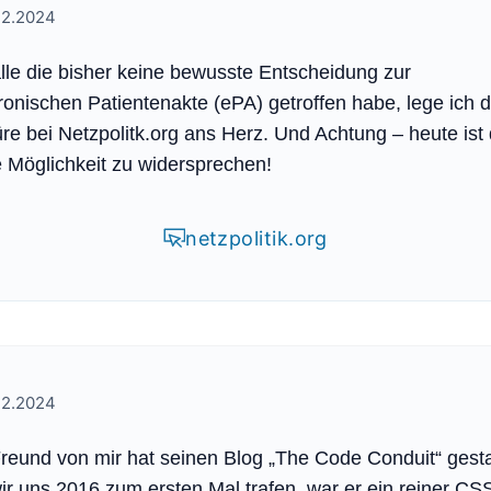
12.2024
lle die bisher keine bewusste Entscheidung zur
ronischen Patientenakte (ePA) getroffen habe, lege ich d
re bei Netzpolitk.org ans Herz. Und Achtung – heute ist 
e Möglichkeit zu widersprechen!
netzpolitik.org
12.2024
reund von mir hat seinen Blog „The Code Conduit“ gesta
ir uns 2016 zum ersten Mal trafen, war er ein reiner CS