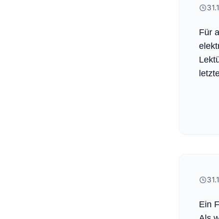
31.
Für a
elekt
Lektü
letzt
31.
Ein F
Als w