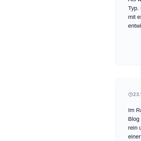
Typ. 
mit e
entwi
23.
Im Ra
Blog 
rein 
eine