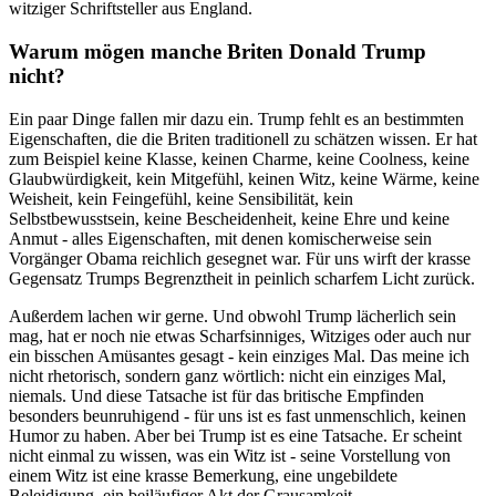
witziger Schriftsteller aus England.
Warum mögen manche Briten Donald Trump
nicht?
Ein paar Dinge fallen mir dazu ein. Trump fehlt es an bestimmten
Eigenschaften, die die Briten traditionell zu schätzen wissen. Er hat
zum Beispiel keine Klasse, keinen Charme, keine Coolness, keine
Glaubwürdigkeit, kein Mitgefühl, keinen Witz, keine Wärme, keine
Weisheit, kein Feingefühl, keine Sensibilität, kein
Selbstbewusstsein, keine Bescheidenheit, keine Ehre und keine
Anmut - alles Eigenschaften, mit denen komischerweise sein
Vorgänger Obama reichlich gesegnet war. Für uns wirft der krasse
Gegensatz Trumps Begrenztheit in peinlich scharfem Licht zurück.
Außerdem lachen wir gerne. Und obwohl Trump lächerlich sein
mag, hat er noch nie etwas Scharfsinniges, Witziges oder auch nur
ein bisschen Amüsantes gesagt - kein einziges Mal. Das meine ich
nicht rhetorisch, sondern ganz wörtlich: nicht ein einziges Mal,
niemals. Und diese Tatsache ist für das britische Empfinden
besonders beunruhigend - für uns ist es fast unmenschlich, keinen
Humor zu haben. Aber bei Trump ist es eine Tatsache. Er scheint
nicht einmal zu wissen, was ein Witz ist - seine Vorstellung von
einem Witz ist eine krasse Bemerkung, eine ungebildete
Beleidigung, ein beiläufiger Akt der Grausamkeit.