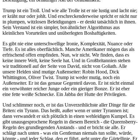
Trump ist ein Troll. Und wie alle Trolle ist er nie lustig und lacht nie;
er kräht nur oder johlt. Und erschreckenderweise spricht er nicht nur
in plumpen, witzlosen Beleidigungen - er denkt tatsächlich in ihnen.
Sein Verstand ist ein simpler, bot-ähnlicher Algorithmus aus
kleinlichen Vorurteilen und unüberlegten Boshaftigkeiten.
Es gibt nie eine unterschwellige Ironie, Komplexität, Nuance oder
Tiefe. Es ist alles oberflächlich. Manche Amerikaner mögen das als
erfrischend offen empfinden. Nun, wir nicht. Wir finden, dass es
keine innere Welt, keine Seele hat. Und in Großbritannien stehen
wir traditionell auf der Seite von David, nicht von Goliath. Alle
unsere Helden sind mutige Außenseiter: Robin Hood, Dick
Whittington, Oliver Twist. Trump ist weder mutig, noch ein
Außenseiter. Er ist das genaue Gegenteil davon. Er ist nicht einmal
ein verwöhnter reicher Junge oder ein gieriger Bonze. Er ist eher
eine fette weiße Schnecke. Ein Jabba der Hutte der Privilegien.
Und schlimmer noch, er ist das Unverzeihlichste aller Dinge für die
Briten: ein Tyrann. Das heißt, außer wenn er unter Tyrannen ist;
dann verwandelt er sich plötzlich in einen wehleidigen Kumpel. Es
gibt unausgesprochene Regeln in diesem Bereich - die Queensberry-
Regeln des grundlegenden Anstands - und er bricht sie alle. Er
schlägt nach unten - was ein Gentleman niemals tun sollte, würde,
könnte - und jeder Schlag, den er führt, geht unter die Gürtellinie. Er