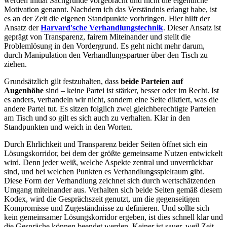
werden initial Sachgründe vorgebracht und nicht die eigentliche
Motivation genannt. Nachdem ich das Verständnis erlangt habe, ist
es an der Zeit die eigenen Standpunkte vorbringen. Hier hilft der
Ansatz der
Harvard'sche Verhandlungstechnik
. Dieser Ansatz ist
geprägt von Transparenz, fairem Miteinander und stellt die
Problemlösung in den Vordergrund. Es geht nicht mehr darum,
durch Manipulation den Verhandlungspartner über den Tisch zu
ziehen.
Grundsätzlich gilt festzuhalten, dass
beide Parteien auf
Augenhöhe
sind – keine Partei ist stärker, besser oder im Recht. Ist
es anders, verhandeln wir nicht, sondern eine Seite diktiert, was die
andere Partei tut. Es sitzen folglich zwei gleichberechtigte Parteien
am Tisch und so gilt es sich auch zu verhalten. Klar in den
Standpunkten und weich in den Worten.
Durch Ehrlichkeit und Transparenz beider Seiten öffnet sich ein
Lösungskorridor, bei dem der größte gemeinsame Nutzen entwickelt
wird. Denn jeder weiß, welche Aspekte zentral und unverrückbar
sind, und bei welchen Punkten es Verhandlungsspielraum gibt.
Diese Form der Verhandlung zeichnet sich durch wertschätzenden
Umgang miteinander aus. Verhalten sich beide Seiten gemäß diesem
Kodex, wird die Gesprächszeit genutzt, um die gegenseitigen
Kompromisse und Zugeständnisse zu definieren. Und sollte sich
kein gemeinsamer Lösungskorridor ergeben, ist dies schnell klar und
die Gespräche können beendet werden. Keiner ist sauer, weil Zeit