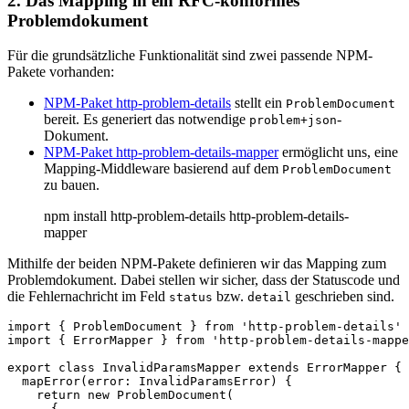
2. Das Mapping in ein RFC-konformes
Problemdokument
Für die grundsätzliche Funktionalität sind zwei passende NPM-
Pakete vorhanden:
NPM-Paket http-problem-details
stellt ein
ProblemDocument
bereit. Es generiert das notwendige
-
problem+json
Dokument.
NPM-Paket http-problem-details-mapper
ermöglicht uns, eine
Mapping-Middleware basierend auf dem
ProblemDocument
zu bauen.
npm install http-problem-details http-problem-details-
mapper
Mithilfe der beiden NPM-Pakete definieren wir das Mapping zum
Problemdokument. Dabei stellen wir sicher, dass der Statuscode und
die Fehlernachricht im Feld
bzw.
geschrieben sind.
status
detail
import { ProblemDocument } from 'http-problem-details' 
import { ErrorMapper } from 'http-problem-details-mappe
export class InvalidParamsMapper extends ErrorMapper { 
  mapError(error: InvalidParamsError) {  

    return new ProblemDocument(  

      {  
