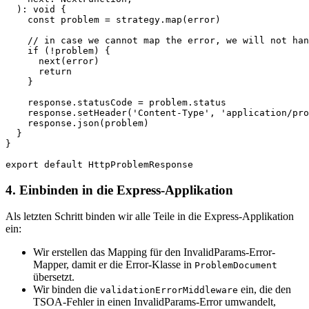
  ): void {  

    const problem = strategy.map(error)  

    // in case we cannot map the error, we will not han
    if (!problem) {  

      next(error)  

      return  

    }  

    response.statusCode = problem.status  

    response.setHeader('Content-Type', 'application/pro
    response.json(problem)  

  }  

}  

export default HttpProblemResponse
4. Einbinden in die Express-Applikation
Als letzten Schritt binden wir alle Teile in die Express-Applikation
ein:
Wir erstellen das Mapping für den InvalidParams-Error-
Mapper, damit er die Error-Klasse in
ProblemDocument
übersetzt.
Wir binden die
ein, die den
validationErrorMiddleware
TSOA-Fehler in einen InvalidParams-Error umwandelt,