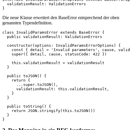
  validationResult: ValidationErrors  

}
Die neue Klasse erweitert den BaseError entsprechend der oben
genannten Typendefinition.
class InvalidParamsError extends BaseError {  

  public validationResult: ValidationErrors  

  constructor(options: InvalidParamsErrorOptions) {  

    const { detail = 'Invalid parameters', cause, valid
    super({ detail, cause, statusCode: 422 })  

    this.validationResult = validationResult  

  }  

  public toJSON() {  

    return {  

      ...super.toJSON(),  

      validationResult: this.validationResult,  

    }  

  }  

  public toString() {  

    return JSON.stringify(this.toJSON())  

  }

}