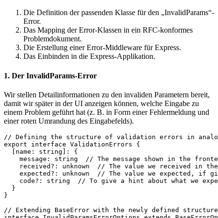
Die Definition der passenden Klasse für den „InvalidParams“-
Error.
Das Mapping der Error-Klassen in ein RFC-konformes
Problemdokument.
Die Erstellung einer Error-Middleware für Express.
Das Einbinden in die Express-Applikation.
1. Der InvalidParams-Error
Wir stellen Detailinformationen zu den invaliden Parametern bereit,
damit wir später in der UI anzeigen können, welche Eingabe zu
einem Problem geführt hat (z. B. in Form einer Fehlermeldung und
einer roten Umrandung des Eingabefelds).
// Defining the structure of validation errors in analo
export interface ValidationErrors {  

  [name: string]: {  

    message: string  // The message shown in the fronte
    received?: unknown  // The value we received in the
    expected?: unknown  // The value we expected, if gi
    code?: string  // To give a hint about what we expe
  }  

}  

// Extending BaseError with the newly defined structure

interface InvalidParamsErrorOptions extends BaseErrorOp