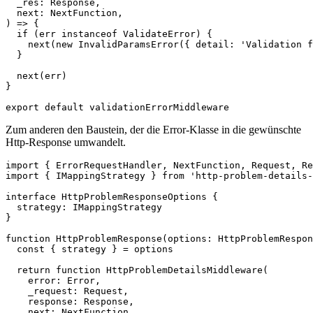
  _res: Response,  

  next: NextFunction,  

) => {  

  if (err instanceof ValidateError) {  

    next(new InvalidParamsError({ detail: 'Validation f
  }  

  next(err)  

}  

export default validationErrorMiddleware
Zum anderen den Baustein, der die Error-Klasse in die gewünschte
Http-Response umwandelt.
import { ErrorRequestHandler, NextFunction, Request, Re
import { IMappingStrategy } from 'http-problem-details-
interface HttpProblemResponseOptions {  

  strategy: IMappingStrategy  

}  

function HttpProblemResponse(options: HttpProblemRespon
  const { strategy } = options  

  return function HttpProblemDetailsMiddleware(  

    error: Error,  

    _request: Request,  

    response: Response,  

    next: NextFunction,  
