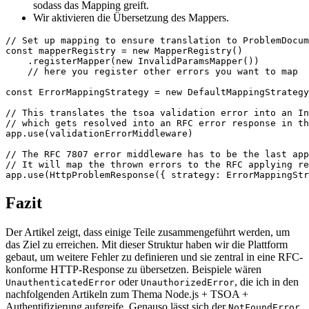
sodass das Mapping greift.
Wir aktivieren die Übersetzung des Mappers.
// Set up mapping to ensure translation to ProblemDocum
const mapperRegistry = new MapperRegistry()

    .registerMapper(new InvalidParamsMapper())

    // here you register other errors you want to map

const ErrorMappingStrategy = new DefaultMappingStrategy
// This translates the tsoa validation error into an In
// which gets resolved into an RFC error response in th
app.use(validationErrorMiddleware)

// The RFC 7807 error middleware has to be the last app
// It will map the thrown errors to the RFC applying re
app.use(HttpProblemResponse({ strategy: ErrorMappingStr
Fazit
Der Artikel zeigt, dass einige Teile zusammengeführt werden, um
das Ziel zu erreichen. Mit dieser Struktur haben wir die Plattform
gebaut, um weitere Fehler zu definieren und sie zentral in eine RFC-
konforme HTTP-Response zu übersetzen. Beispiele wären
oder
, die ich in den
UnauthenticatedError
UnauthorizedError
nachfolgenden Artikeln zum Thema Node.js + TSOA +
Authentifizierung aufgreife. Genauso lässt sich der
NotFoundError