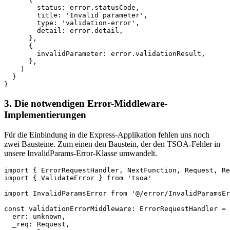
        status: error.statusCode,  

        title: 'Invalid parameter',  

        type: 'validation-error',  

        detail: error.detail,  

      },  

      {  

        invalidParameter: error.validationResult,  

      },  

    )  

  }  

}
3. Die notwendigen Error-Middleware-
Implementierungen
Für die Einbindung in die Express-Applikation fehlen uns noch
zwei Bausteine. Zum einen den Baustein, der den TSOA-Fehler in
unsere InvalidParams-Error-Klasse umwandelt.
import { ErrorRequestHandler, NextFunction, Request, Re
import { ValidateError } from 'tsoa'  

import InvalidParamsError from '@/error/InvalidParamsEr
const validationErrorMiddleware: ErrorRequestHandler = 
  err: unknown,  

  _req: Request,  
