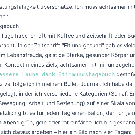
istungsfähigkeit überschätze. Ich muss achtsamer m
hen.
agebuch
Tage habe ich oft mit Kaffee und Zeitschrift oder Bu
bracht. In der
Zeitschrift "Fit und gesund"
gab es viele
 um Lebensfreude, geistige Stärke, gesunder Körper u
m Kontext meines Ziels, achtsamer mit mir umzugehen
essere Laune dank Stimmungstagebuch
gestoß
 verfolge ich in meinem Bullet-Journal. Ich habe daf
gelegt, in der ich verschiedene Kategorien (Schlaf, E
Bewegung, Arbeit und Beziehung) auf einer Skala von 
tzlich gibt es für jeden Tag einen Ballon, den ich je 
Abend grün, gelb oder rot einfärbe. Ich bin gespann
sich daraus ergeben – hier ein Bild nach vier Tagen: