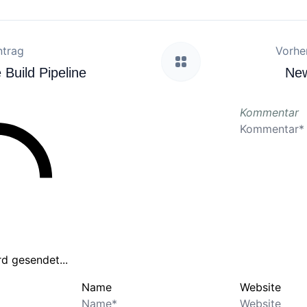
ntrag
Vorher
 Build Pipeline
New
Kommentar
d gesendet...
Name
Website