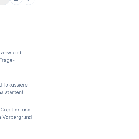
rview und
Frage-
d fokussiere
ns starten!
-Creation und
en Vordergrund