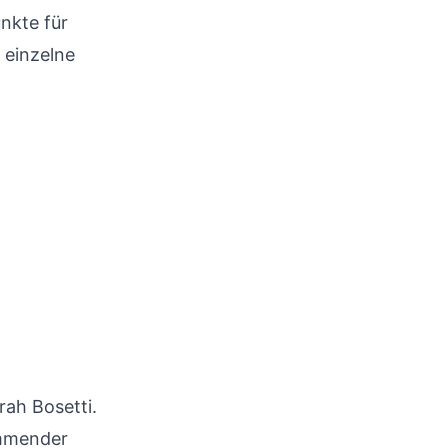
nkte für
 einzelne
ah Bosetti.
immender