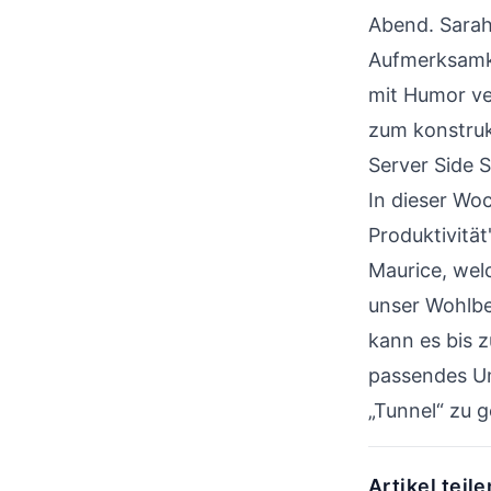
Abend. Sarah
Aufmerksamke
mit Humor ver
zum konstruk
Server Side S
In dieser Woc
Produktivität
Maurice, welc
unser Wohlbe
kann es bis 
passendes Um
„Tunnel“ zu g
Artikel teile