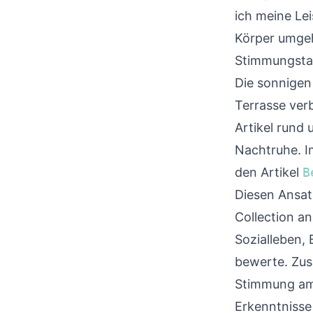
ich meine Le
Körper umge
Stimmungst
Die sonnigen 
Terrasse ver
Artikel rund
Nachtruhe. I
den Artikel
B
Diesen Ansatz
Collection an
Sozialleben, 
bewerte. Zusä
Stimmung am 
Erkenntnisse 