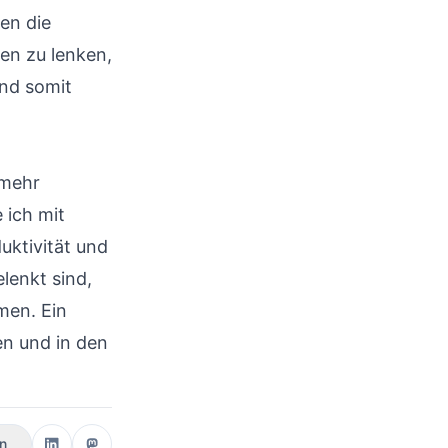
en die
en zu lenken,
und somit
 mehr
 ich mit
uktivität und
lenkt sind,
men. Ein
n und in den
en