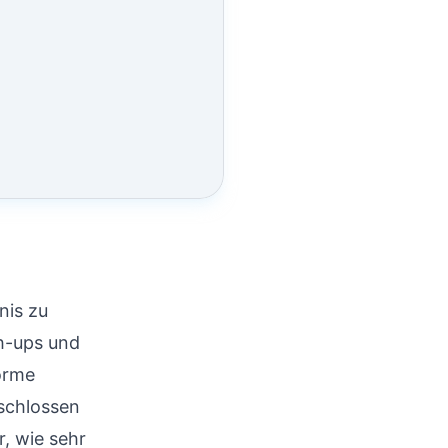
nis zu
h-ups und
orme
schlossen
, wie sehr