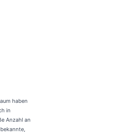
 Kaum haben
ch in
oße Anzahl an
tbekannte,