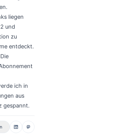
en.
ks liegen
 2
und
ion zu
me entdeckt.
 Die
x-Abonnement
h
erde ich in
rungen aus
z gespannt.
en