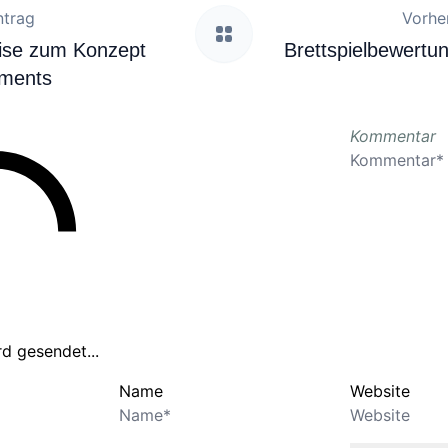
ntrag
Vorher
ise zum Konzept
Brettspielbewertu
ements
Kommentar
d gesendet...
Name
Website