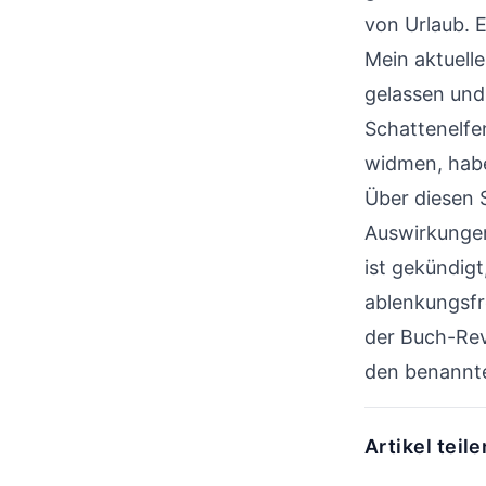
von Urlaub. 
Mein aktuell
gelassen und
Schattenelfe
widmen, habe
Über diesen S
Auswirkungen
ist gekündigt
ablenkungsfr
der Buch-Rev
den benannte
Artikel teile