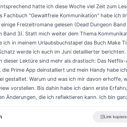
Entsprechend hatte ich diese Woche viel Zeit zum Les
es Fachbuch "Gewaltfreie Kommunikation" habe ich lin
 einige Freizeitromane gelesen (
Dead Dungeon Band
n Band 3
). Statt mich weiter dem Thema Kommunikat
 ich in meinem Urlaubsbuchstapel das Buch Make Ti
chatz werde ich euch im Juni detaillierter berichten.
 dieser Lektüre sind mehr als drastisch: Das Netfli
, die Prime App deinstalliert und mein Handy habe ic
ei gestaltet. Warum und was ich mir davon erhoffe, w
iew vorstellen. Bis dahin habe ich dann erste Erfah
n Änderungen, die ich reflektieren kann. Ich bin gan
n
Link kopier