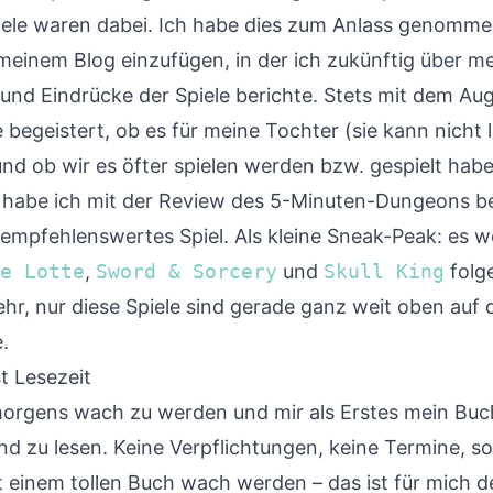
ele waren dabei. Ich habe dies zum Anlass genomme
 meinem Blog einzufügen, in der ich zukünftig über m
und Eindrücke der Spiele berichte. Stets mit dem Aug
 begeistert, ob es für meine Tochter (sie kann nicht 
und ob wir es öfter spielen werden bzw. gespielt hab
habe ich mit der Review des
5-Minuten-Dungeons
be
r empfehlenswertes Spiel. Als kleine Sneak-Peak: es 
e Lotte
,
Sword & Sorcery
und
Skull King
folge
hr, nur diese Spiele sind gerade ganz weit oben auf 
.
st Lesezeit
 morgens wach zu werden und mir als Erstes mein Buc
d zu lesen. Keine Verpflichtungen, keine Termine, s
 einem tollen Buch wach werden – das ist für mich de