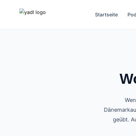
Startseite
Pod
Wo
Wenn
Dänemarkaus
geübt. A