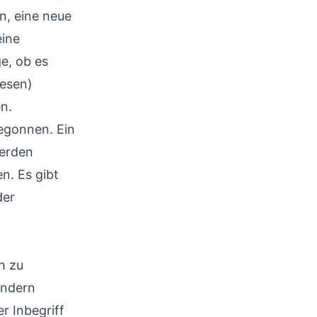
n, eine neue
eine
e, ob es
lesen)
en.
gonnen. Ein
werden
n. Es gibt
der
h zu
ondern
r Inbegriff