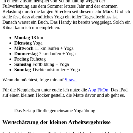
in einem Zusammenspiel von Schonhaltung wegen der
Fußverletzung aus dem Sommer letztes Jahr und der enormen
Belastung durch die langen Strecken seit diesem Jahr März. Und ich
stelle fest, dass abendliches Yoga ein toller Tagesabschluss ist.
Danach wartet ein Buch. Das Handy ist bereits weggelegt. Solch ein
Ritual kann ich nur empfehlen.
Montag
18 km
Dienstag
Yoga
Mittwoch
11 km laufen + Yoga
Donnerstag
7 km laufen + Yoga
Freitag
Ruhetag
Samstag
Fortbildung + Yoga
Sonntag
Tischtennisturnier + Yoga
Wenn du möchtest, folge mir auf
Strava
.
Für die Neugierigen unter euch: ich nutze die
App FitOn
. Das iPad
auf einen kleinen Hocker gestellt, die Matte davor und ab geht es.
Das Set-up für die gemeinsame Yogaübung
Wertschätzung der kleinen Arbeitsergebnisse