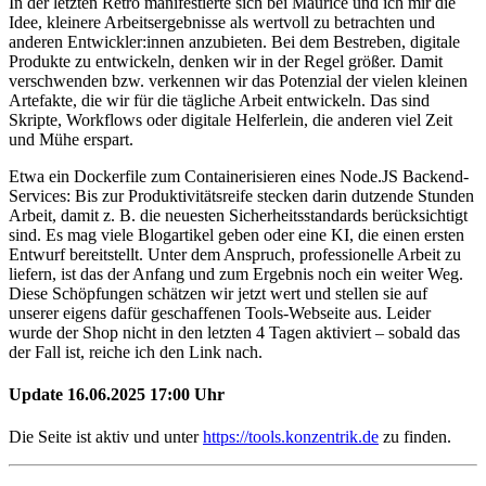
In der letzten Retro manifestierte sich bei Maurice und ich mir die
Idee, kleinere Arbeitsergebnisse als wertvoll zu betrachten und
anderen Entwickler:innen anzubieten. Bei dem Bestreben, digitale
Produkte zu entwickeln, denken wir in der Regel größer. Damit
verschwenden bzw. verkennen wir das Potenzial der vielen kleinen
Artefakte, die wir für die tägliche Arbeit entwickeln. Das sind
Skripte, Workflows oder digitale Helferlein, die anderen viel Zeit
und Mühe erspart.
Etwa ein Dockerfile zum Containerisieren eines Node.JS Backend-
Services: Bis zur Produktivitätsreife stecken darin dutzende Stunden
Arbeit, damit z. B. die neuesten Sicherheitsstandards berücksichtigt
sind. Es mag viele Blogartikel geben oder eine KI, die einen ersten
Entwurf bereitstellt. Unter dem Anspruch, professionelle Arbeit zu
liefern, ist das der Anfang und zum Ergebnis noch ein weiter Weg.
Diese Schöpfungen schätzen wir jetzt wert und stellen sie auf
unserer eigens dafür geschaffenen Tools-Webseite aus. Leider
wurde der Shop nicht in den letzten 4 Tagen aktiviert – sobald das
der Fall ist, reiche ich den Link nach.
Update 16.06.2025 17:00 Uhr
Die Seite ist aktiv und unter
https://tools.konzentrik.de
zu finden.