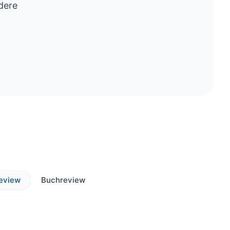
dere
.
review
Buchreview