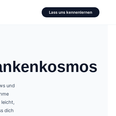
Lass uns kennenlernen
ankenkosmos
ews und
ahme
leicht,
ss dich