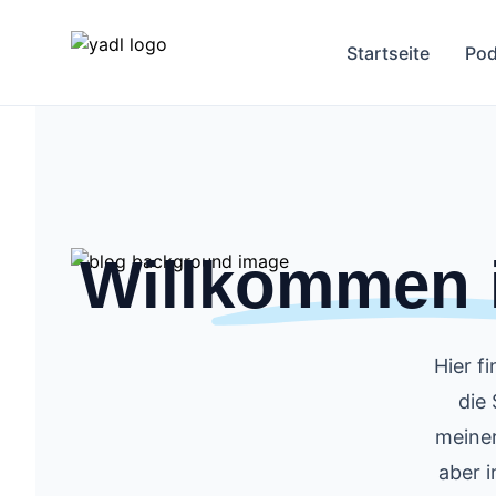
Startseite
Pod
Willkommen
Hier f
die
meiner
aber i