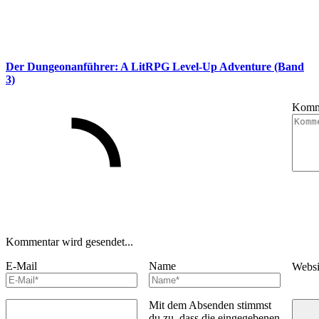
Der Dungeonanführer: A LitRPG Level-Up Adventure (Band
3)
Komm
Kommentar wird gesendet...
E-Mail
Name
Webs
Mit dem Absenden stimmst
du zu, dass die eingegebenen