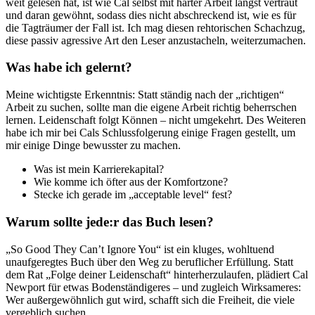
weit gelesen hat, ist wie Cal selbst mit harter Arbeit längst vertraut
und daran gewöhnt, sodass dies nicht abschreckend ist, wie es für
die Tagträumer der Fall ist. Ich mag diesen rehtorischen Schachzug,
diese passiv agressive Art den Leser anzustacheln, weiterzumachen.
Was habe ich gelernt?
Meine wichtigste Erkenntnis: Statt ständig nach der „richtigen“
Arbeit zu suchen, sollte man die eigene Arbeit richtig beherrschen
lernen. Leidenschaft folgt Können – nicht umgekehrt. Des Weiteren
habe ich mir bei Cals Schlussfolgerung einige Fragen gestellt, um
mir einige Dinge bewusster zu machen.
Was ist mein Karrierekapital?
Wie komme ich öfter aus der Komfortzone?
Stecke ich gerade im „acceptable level“ fest?
Warum sollte jede:r das Buch lesen?
„So Good They Can’t Ignore You“ ist ein kluges, wohltuend
unaufgeregtes Buch über den Weg zu beruflicher Erfüllung. Statt
dem Rat „Folge deiner Leidenschaft“ hinterherzulaufen, plädiert Cal
Newport für etwas Bodenständigeres – und zugleich Wirksameres:
Wer außergewöhnlich gut wird, schafft sich die Freiheit, die viele
vergeblich suchen.