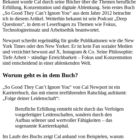
Bekannt wurde Cal durch seine Bücher über die Themen berufliche
Erfüllung, Konzentration und digitale Ablenkung. Sein erstes Buch
„So Good They Can’t Ignore You“ aus dem Jahre 2012 betrachte
ich in diesem Artikel. Weiterhin bekannt ist sein Podcast „Deep
Questions“, in dem er Leserfragen zu Themen wie Fokus,
Technologieeinsatz und Arbeitsethik beantwortet.
Newport schreibt regelmäßig für große Publikationen wie die New
York Times oder den New Yorker. Er ist kein Fan sozialer Medien
und verzichtet bewusst auf X, Instagram & Co. Seine Philosophie:
Tiefe Arbeit > ständige Erreichbarkeit – Fokus und Konzentration
sind entscheidend in einer ablenkenden Welt.
Worum geht es in dem Buch?
„So Good They Can’t Ignore You“ von Cal Newport ist ein
Karrierebuch, das mit einem irreführenden Ratschlag aufräumt:
„Folge deiner Leidenschaft“:
Berufliche Erfüllung entsteht nicht durch das Verfolgen
vorgefertigter Leidenschaften, sondern durch den
Aufbau seltener und wertvoller Fähigkeiten – das
sogenannte Karrierekapital.
Im Laufe des Buchs zeigt Cal anhand von Beispielen, warum