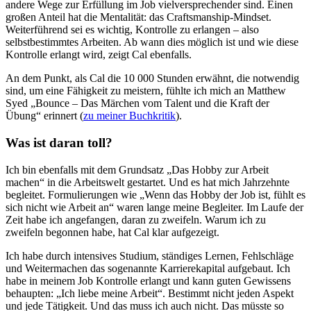
andere Wege zur Erfüllung im Job vielversprechender sind. Einen
großen Anteil hat die Mentalität: das Craftsmanship-Mindset.
Weiterführend sei es wichtig, Kontrolle zu erlangen – also
selbstbestimmtes Arbeiten. Ab wann dies möglich ist und wie diese
Kontrolle erlangt wird, zeigt Cal ebenfalls.
An dem Punkt, als Cal die 10 000 Stunden erwähnt, die notwendig
sind, um eine Fähigkeit zu meistern, fühlte ich mich an Matthew
Syed „Bounce – Das Märchen vom Talent und die Kraft der
Übung“ erinnert (
zu meiner Buchkritik
).
Was ist daran toll?
Ich bin ebenfalls mit dem Grundsatz „Das Hobby zur Arbeit
machen“ in die Arbeitswelt gestartet. Und es hat mich Jahrzehnte
begleitet. Formulierungen wie „Wenn das Hobby der Job ist, fühlt es
sich nicht wie Arbeit an“ waren lange meine Begleiter. Im Laufe der
Zeit habe ich angefangen, daran zu zweifeln. Warum ich zu
zweifeln begonnen habe, hat Cal klar aufgezeigt.
Ich habe durch intensives Studium, ständiges Lernen, Fehlschläge
und Weitermachen das sogenannte Karrierekapital aufgebaut. Ich
habe in meinem Job Kontrolle erlangt und kann guten Gewissens
behaupten: „Ich liebe meine Arbeit“. Bestimmt nicht jeden Aspekt
und jede Tätigkeit. Und das muss ich auch nicht. Das müsste so