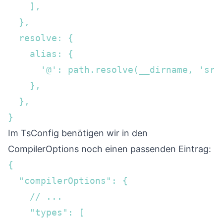
    ],  

  },  

  resolve: {  

    alias: {  

      '@': path.resolve(__dirname, 'src'
    },  

  },  

}
Im TsConfig benötigen wir in den
CompilerOptions noch einen passenden Eintrag:
{

  "compilerOptions": { 

    // ... 

    "types": [  
