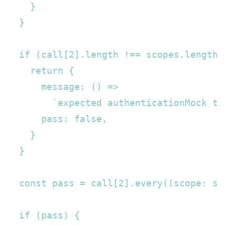
    }  

  }  

  if (call[2].length !== scopes.length) 
    return {  

      message: () =>  

        `expected authenticationMock to
      pass: false,  

    }  

  }  

  const pass = call[2].every((scope: st
  if (pass) {  
