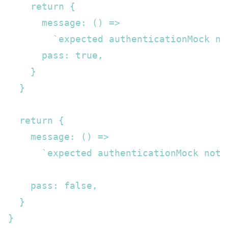
    return {  

      message: () =>  

        `expected authenticationMock no
      pass: true,  

    }  

  }  

  return {  

    message: () =>  

      `expected authenticationMock not 
    pass: false,  

  }  

}  
