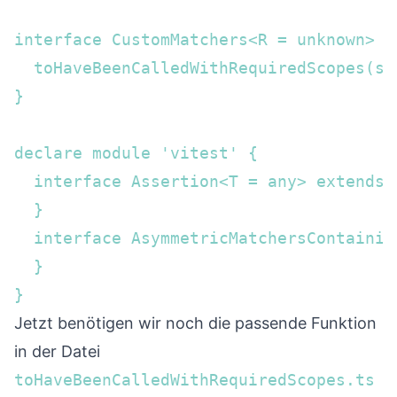
interface CustomMatchers<R = unknown> { 
  toHaveBeenCalledWithRequiredScopes(sc
}  

declare module 'vitest' {  

  interface Assertion<T = any> extends 
  }

  interface AsymmetricMatchersContainin
  }

}
Jetzt benötigen wir noch die passende Funktion
in der Datei
toHaveBeenCalledWithRequiredScopes.ts