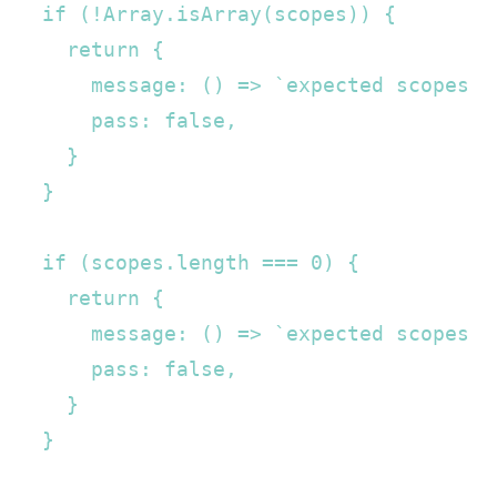
  if (!Array.isArray(scopes)) {  

    return {  

      message: () => `expected scopes i
      pass: false,  

    }  

  }  

  if (scopes.length === 0) {  

    return {  

      message: () => `expected scopes i
      pass: false,  

    }  

  }  
