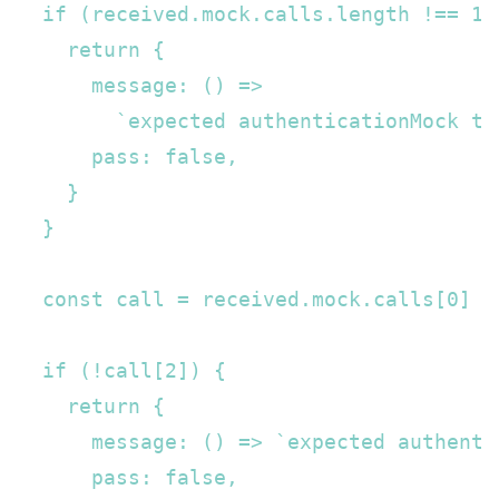
  if (received.mock.calls.length !== 1) 
    return {  

      message: () =>  

        `expected authenticationMock to
      pass: false,  

    }  

  }  

  const call = received.mock.calls[0]  

  if (!call[2]) {  

    return {  

      message: () => `expected authenti
      pass: false,  
