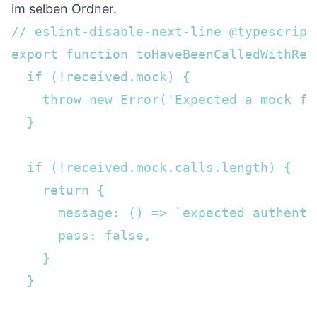
im selben Ordner.
// eslint-disable-next-line @typescript
export function toHaveBeenCalledWithReq
  if (!received.mock) {  

    throw new Error('Expected a mock fun
  }  

  if (!received.mock.calls.length) {  

    return {  

      message: () => `expected authenti
      pass: false,  

    }  

  }  
