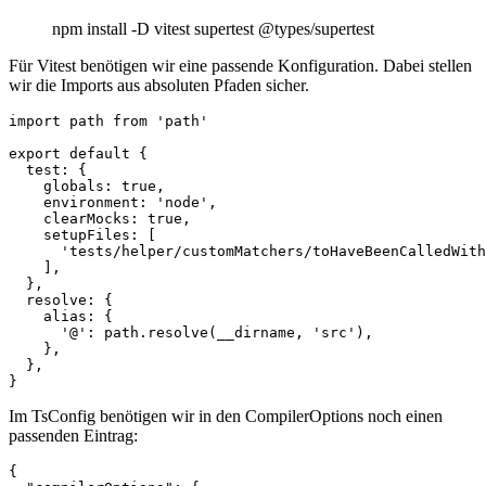
npm install -D vitest supertest @types/supertest
Für Vitest benötigen wir eine passende Konfiguration. Dabei stellen
wir die Imports aus absoluten Pfaden sicher.
import path from 'path'  

export default {  

  test: {  

    globals: true,  

    environment: 'node',  

    clearMocks: true,  

    setupFiles: [

      'tests/helper/customMatchers/toHaveBeenCalledWith
    ],  

  },  

  resolve: {  

    alias: {  

      '@': path.resolve(__dirname, 'src'),  

    },  

  },  

}
Im TsConfig benötigen wir in den CompilerOptions noch einen
passenden Eintrag:
{
