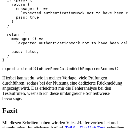
  if (pass) {  

    return {  

      message: () =>  

        `expected authenticationMock not to have been c
      pass: true,  

    }  

  }  

  return {  

    message: () =>  

      `expected authenticationMock not to have been cal
    pass: false,  

  }  

}  

expect.extend({toHaveBeenCalledWithRequiredScopes})
Hierbei kannst du, wie in meiner Vorlage, viele Prüfungen
durchführen, sodass bei der Nutzung eine dedizierte Rückmeldung
angezeigt wird. Das erleichtert mir die Fehleranalyse bei den
Testaufrufen, weshalb ich diese umfangreiche Schreibweise
bevorzuge.
Fazit
Mit diesen Schritten haben wir den Vitest-Helfer vorbereitet und
eingebunden. Im nächsten Artikel,
Teil 8 – Der Unit-Test
, schreiben