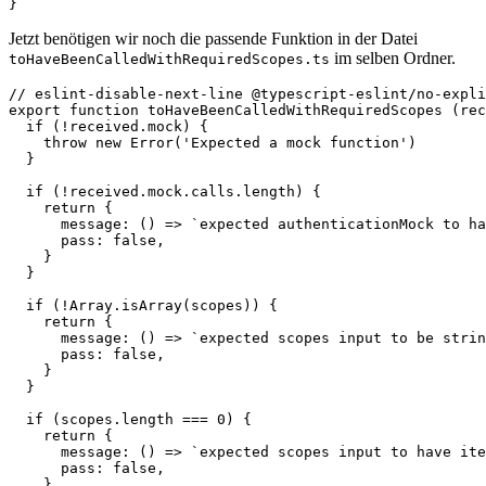
}
Jetzt benötigen wir noch die passende Funktion in der Datei
im selben Ordner.
toHaveBeenCalledWithRequiredScopes.ts
// eslint-disable-next-line @typescript-eslint/no-expli
export function toHaveBeenCalledWithRequiredScopes (rec
  if (!received.mock) {  

    throw new Error('Expected a mock function')  

  }  

  if (!received.mock.calls.length) {  

    return {  

      message: () => `expected authenticationMock to ha
      pass: false,  

    }  

  }  

  if (!Array.isArray(scopes)) {  

    return {  

      message: () => `expected scopes input to be strin
      pass: false,  

    }  

  }  

  if (scopes.length === 0) {  

    return {  

      message: () => `expected scopes input to have ite
      pass: false,  

    }  
