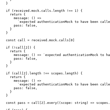
  }  

  if (received.mock.calls.length !== 1) {  

    return {  

      message: () =>  

        `expected authenticationMock to have been calle
      pass: false,  

    }  

  }  

  const call = received.mock.calls[0]  

  if (!call[2]) {  

    return {  

      message: () => `expected authenticationMock to ha
      pass: false,  

    }  

  }  

  if (call[2].length !== scopes.length) {  

    return {  

      message: () =>  

        `expected authenticationMock to have been calle
      pass: false,  

    }  

  }  

  const pass = call[2].every((scope: string) => scopes.