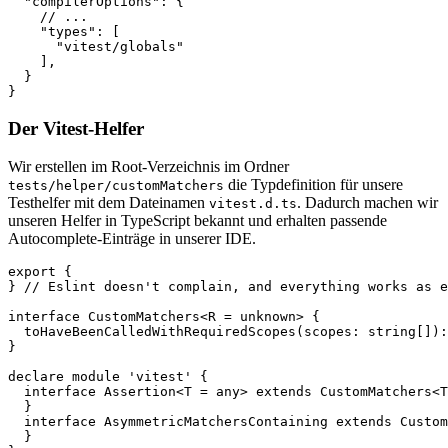
  "compilerOptions": { 

    // ... 

    "types": [  

      "vitest/globals"  

    ],

  } 

}
Der Vitest-Helfer
Wir erstellen im Root-Verzeichnis im Ordner
die Typdefinition für unsere
tests/helper/customMatchers
Testhelfer mit dem Dateinamen
. Dadurch machen wir
vitest.d.ts
unseren Helfer in TypeScript bekannt und erhalten passende
Autocomplete-Einträge in unserer IDE.
export {

} // Eslint doesn't complain, and everything works as e
interface CustomMatchers<R = unknown> {  

  toHaveBeenCalledWithRequiredScopes(scopes: string[]):
}  

declare module 'vitest' {  

  interface Assertion<T = any> extends CustomMatchers<T
  }

  interface AsymmetricMatchersContaining extends Custom
  }
