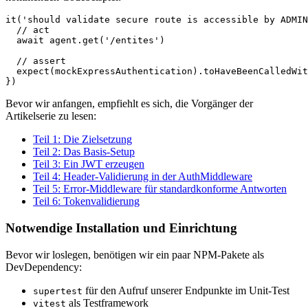
it('should validate secure route is accessible by ADMIN
  // act  

  await agent.get('/entites')

  // assert  

  expect(mockExpressAuthentication).toHaveBeenCalledWit
})
Bevor wir anfangen, empfiehlt es sich, die Vorgänger der
Artikelserie zu lesen:
Teil 1: Die Zielsetzung
Teil 2: Das Basis-Setup
Teil 3: Ein JWT erzeugen
Teil 4: Header-Validierung in der AuthMiddleware
Teil 5: Error-Middleware für standardkonforme Antworten
Teil 6: Tokenvalidierung
Notwendige Installation und Einrichtung
Bevor wir loslegen, benötigen wir ein paar NPM-Pakete als
DevDependency:
für den Aufruf unserer Endpunkte im Unit-Test
supertest
als Testframework
vitest