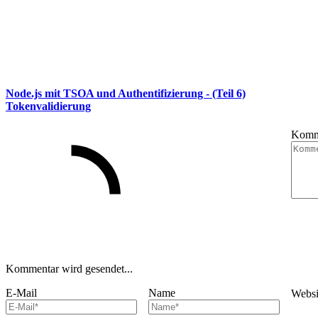
Node.js mit TSOA und Authentifizierung - (Teil 6)
Tokenvalidierung
Komm
Kommentar wird gesendet...
E-Mail
Name
Webs