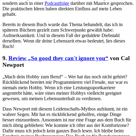
sondern auch in einer
Podcastfolge
darüber mit Maurice gesprochen.
Die praktischen Ideen haben direkten Einfluss auf mein Leben
gehabt.
Bereits in diesem Buch wurde das Thema behandelt, das ich in
späteren Büchern gezielt zum Schwerpunkt gewählt habe:
Aufmerksamkeit. Und in diesem Fall der geduldete Diebstahl
derselben. Wenn dir deine Lebenszeit etwas bedeutet, lies dieses
Buch!
9.
Review „So good they can't ignore you“
von Cal
Newport
„Mach dein Hobby zum Beruf“ – Wer hat das noch nicht gehört?
Rückblickend bereitet mir Programmieren viel Freude, nur war es
niemals mein Hobby. Wenn ich eine Leistungssportkarriere
angestrebt hätte, wäre eines meiner Hobbys vielleicht geeignet
gewesen, um meinen Lebensunterhalt zu verdienen.
Dass Newport mit diesem Leidenschafts-Mythos aufräumt, ist ein
wahrer Segen. Mir hat es rückblickend geholfen, einige Dinge
besser einzuordnen. Ansonsten ist nur eine Frage aus dem Buch für
mich übrig geblieben: Wie komme ich öfter aus der Komfortzone?
Dafür muss ich jedoch kein ganzes Buch lesen. Ich bleibe beim