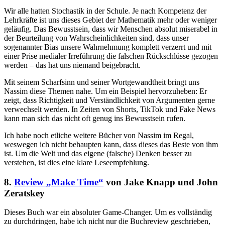
Wir alle hatten Stochastik in der Schule. Je nach Kompetenz der
Lehrkräfte ist uns dieses Gebiet der Mathematik mehr oder weniger
geläufig. Das Bewusstsein, dass wir Menschen absolut miserabel in
der Beurteilung von Wahrscheinlichkeiten sind, dass unser
sogenannter Bias unsere Wahrnehmung komplett verzerrt und mit
einer Prise medialer Irreführung die falschen Rückschlüsse gezogen
werden – das hat uns niemand beigebracht.
Mit seinem Scharfsinn und seiner Wortgewandtheit bringt uns
Nassim diese Themen nahe. Um ein Beispiel hervorzuheben: Er
zeigt, dass Richtigkeit und Verständlichkeit von Argumenten gerne
verwechselt werden. In Zeiten von Shorts, TikTok und Fake News
kann man sich das nicht oft genug ins Bewusstsein rufen.
Ich habe noch etliche weitere Bücher von Nassim im Regal,
weswegen ich nicht behaupten kann, dass dieses das Beste von ihm
ist. Um die Welt und das eigene (falsche) Denken besser zu
verstehen, ist dies eine klare Leseempfehlung.
8.
Review „Make Time“
von Jake Knapp und John
Zeratskey
Dieses Buch war ein absoluter Game-Changer. Um es vollständig
zu durchdringen, habe ich nicht nur die Buchreview geschrieben,