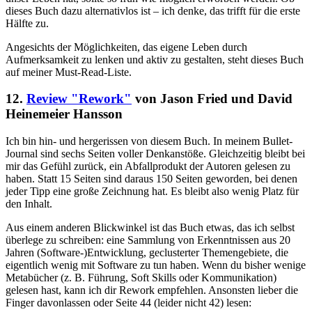
dieses Buch dazu alternativlos ist – ich denke, das trifft für die erste
Hälfte zu.
Angesichts der Möglichkeiten, das eigene Leben durch
Aufmerksamkeit zu lenken und aktiv zu gestalten, steht dieses Buch
auf meiner Must-Read-Liste.
12.
Review "Rework"
von Jason Fried und David
Heinemeier Hansson
Ich bin hin- und hergerissen von diesem Buch. In meinem Bullet-
Journal sind sechs Seiten voller Denkanstöße. Gleichzeitig bleibt bei
mir das Gefühl zurück, ein Abfallprodukt der Autoren gelesen zu
haben. Statt 15 Seiten sind daraus 150 Seiten geworden, bei denen
jeder Tipp eine große Zeichnung hat. Es bleibt also wenig Platz für
den Inhalt.
Aus einem anderen Blickwinkel ist das Buch etwas, das ich selbst
überlege zu schreiben: eine Sammlung von Erkenntnissen aus 20
Jahren (Software-)Entwicklung, geclusterter Themengebiete, die
eigentlich wenig mit Software zu tun haben. Wenn du bisher wenige
Metabücher (z. B. Führung, Soft Skills oder Kommunikation)
gelesen hast, kann ich dir Rework empfehlen. Ansonsten lieber die
Finger davonlassen oder Seite 44 (leider nicht 42) lesen: