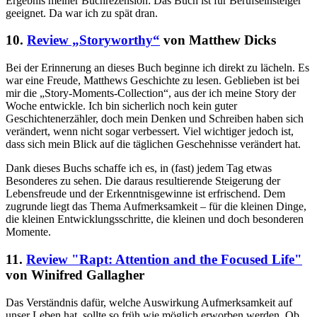
Ergebnis meiner Buchrezension: Das Buch ist für Berufseinsteiger
geeignet. Da war ich zu spät dran.
10.
Review „Storyworthy“
von Matthew Dicks
Bei der Erinnerung an dieses Buch beginne ich direkt zu lächeln. Es
war eine Freude, Matthews Geschichte zu lesen. Geblieben ist bei
mir die „Story-Moments-Collection“, aus der ich meine Story der
Woche entwickle. Ich bin sicherlich noch kein guter
Geschichtenerzähler, doch mein Denken und Schreiben haben sich
verändert, wenn nicht sogar verbessert. Viel wichtiger jedoch ist,
dass sich mein Blick auf die täglichen Geschehnisse verändert hat.
Dank dieses Buchs schaffe ich es, in (fast) jedem Tag etwas
Besonderes zu sehen. Die daraus resultierende Steigerung der
Lebensfreude und der Erkenntnisgewinne ist erfrischend. Dem
zugrunde liegt das Thema Aufmerksamkeit – für die kleinen Dinge,
die kleinen Entwicklungsschritte, die kleinen und doch besonderen
Momente.
11.
Review "Rapt: Attention and the Focused Life"
von Winifred Gallagher
Das Verständnis dafür, welche Auswirkung Aufmerksamkeit auf
unser Leben hat, sollte so früh wie möglich erworben werden. Ob